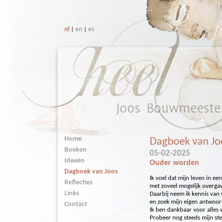
nl
|
en
|
es
Home
Dagboek van Jo
Boeken
05-02-2025
Ideeën
Ouder worden
Dagboek van Joos
Ik voel dat mijn leven in ee
Reflecties
met zoveel mogelijk overgav
Links
Daarbij neem ik kennis van 
en zoek mijn eigen antwoo
Contact
Ik ben dankbaar voor alles 
Probeer nog steeds mijn ste