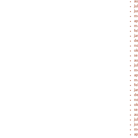
au
ju
ju
me
ap
ma
fe
ja
de
no
ok
se
au
ju
me
ap
ma
fe
ja
de
no
ok
se
au
ju
ju
me
ap