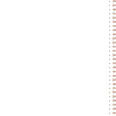
au
ju
ap
ma
ja
de
no
ok
au
ju
ju
me
ma
ja
de
no
ok
se
au
ju
ap
ma
fe
ja
de
no
ok
se