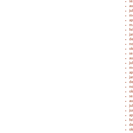
se
au
ju
me
ap
ma
fe
ja
de
no
ok
se
au
ju
me
ap
ja
de
no
ok
se
au
ju
ju
ap
fe
de
ok