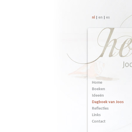
nl
|
en
|
es
Home
Boeken
Ideeën
Dagboek van Joos
Reflecties
Links
Contact