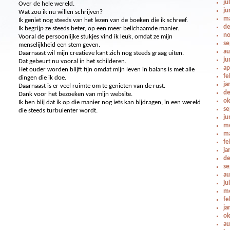
ju
Over de hele wereld.
ju
Wat zou ik nu willen schrijven?
ma
Ik geniet nog steeds van het lezen van de boeken die ik schreef.
de
Ik begrijp ze steeds beter, op een meer belichaamde manier.
no
Vooral de persoonlijke stukjes vind ik leuk, omdat ze mijn
se
menselijkheid een stem geven.
au
Daarnaast wil mijn creatieve kant zich nog steeds graag uiten.
ju
Dat gebeurt nu vooral in het schilderen.
ap
Het ouder worden blijft fijn omdat mijn leven in balans is met alle
fe
dingen die ik doe.
ja
Daarnaast is er veel ruimte om te genieten van de rust.
de
Dank voor het bezoeken van mijn website.
ok
Ik ben blij dat ik op die manier nog iets kan bijdragen, in een wereld
se
die steeds turbulenter wordt.
ju
me
ma
fe
ja
de
se
au
ju
me
fe
ja
ok
au