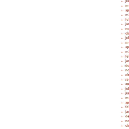
ju
me
ap
ma
fe
ja
no
ok
ju
me
ap
ma
fe
ja
de
no
ok
se
au
ju
ju
me
ap
fe
ja
de
no
ok