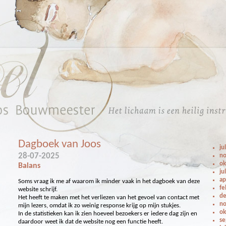
Dagboek van Joos
ju
28-07-2025
no
ok
Balans
ju
ap
Soms vraag ik me af waarom ik minder vaak in het dagboek van deze
fe
website schrijf.
de
Het heeft te maken met het verliezen van het gevoel van contact met
no
mijn lezers, omdat ik zo weinig response krijg op mijn stukjes.
ok
In de statistieken kan ik zien hoeveel bezoekers er iedere dag zijn en
se
daardoor weet ik dat de website nog een functie heeft.