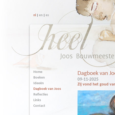
nl
|
en
|
es
Home
Dagboek van Jo
Boeken
09-11-2025
Ideeën
Zij vond het goud va
Dagboek van Joos
Reflecties
Links
Contact