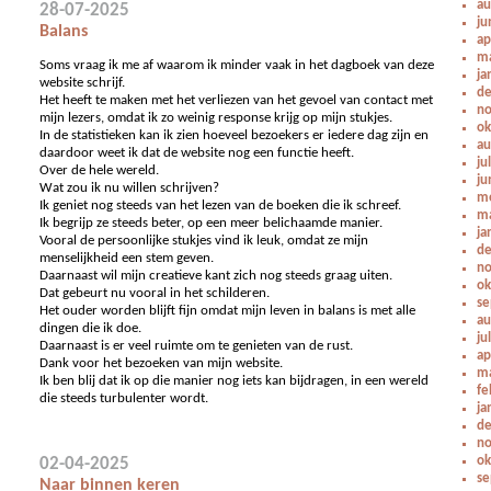
au
28-07-2025
ju
Balans
ap
ma
Soms vraag ik me af waarom ik minder vaak in het dagboek van deze
ja
website schrijf.
de
Het heeft te maken met het verliezen van het gevoel van contact met
no
mijn lezers, omdat ik zo weinig response krijg op mijn stukjes.
ok
In de statistieken kan ik zien hoeveel bezoekers er iedere dag zijn en
au
daardoor weet ik dat de website nog een functie heeft.
ju
Over de hele wereld.
ju
Wat zou ik nu willen schrijven?
me
Ik geniet nog steeds van het lezen van de boeken die ik schreef.
ma
Ik begrijp ze steeds beter, op een meer belichaamde manier.
ja
Vooral de persoonlijke stukjes vind ik leuk, omdat ze mijn
de
menselijkheid een stem geven.
no
Daarnaast wil mijn creatieve kant zich nog steeds graag uiten.
ok
Dat gebeurt nu vooral in het schilderen.
se
Het ouder worden blijft fijn omdat mijn leven in balans is met alle
au
dingen die ik doe.
ju
Daarnaast is er veel ruimte om te genieten van de rust.
ap
Dank voor het bezoeken van mijn website.
ma
Ik ben blij dat ik op die manier nog iets kan bijdragen, in een wereld
fe
die steeds turbulenter wordt.
ja
de
no
ok
02-04-2025
se
Naar binnen keren