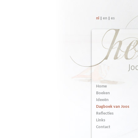
nl
|
en
|
es
Home
Boeken
Ideeën
Dagboek van Joos
Reflecties
Links
Contact