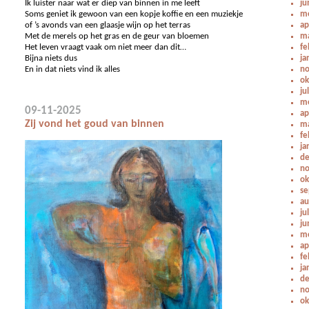
Ik luister naar wat er diep van binnen in me leeft
ju
Soms geniet ik gewoon van een kopje koffie en een muziekje
me
of ’s avonds van een glaasje wijn op het terras
ap
Met de merels op het gras en de geur van bloemen
ma
Het leven vraagt vaak om niet meer dan dit…
fe
Bijna niets dus
ja
En in dat niets vind ik alles
no
ok
ju
me
09-11-2025
ap
Zij vond het goud van binnen
ma
fe
ja
de
no
ok
se
au
ju
ju
me
ap
fe
ja
de
no
ok