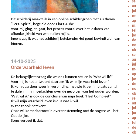
se
au
ju
me
Dit schilderij maakte ik in een online schildergroep met als thema
ap
"Feral Spirit", begeleid door Flora Aube.
ma
Voor mij ging, en gaat, het proces vooral over het loslaten van
fe
afhankelijkheid van wat buiten mij is.
ja
Ineens zag ik wat het schilderij betekende: Het goud bevindt zich van
de
binnen.
no
ok
se
au
14-10-2025
ju
Onze waarheid leven
me
ap
De belangrijkste vraag die we ons kunnen stellen is “Wat wil ik?"
ja
Voor mij is het antwoord daarop: “Ik wil mijn waarheid leven”
de
Ik kom daardoor weer in verbinding met wie ik ben in plaats van af
no
te dalen in mijn gedachten over de gevolgen van het ouder worden.
ok
‘Wat wil ik” is ook de conclusie van mijn boek “Heel Compleet”.
se
Ik wil mijn waarheid leven is dus wat ik wil.
au
Wat dat ook betekent.
ju
Onze wil komt daarmee in overeenstemming met de hogere wil, het
ju
Goddelijke.
ap
Soms vergeet ik dat.
fe
de
ok