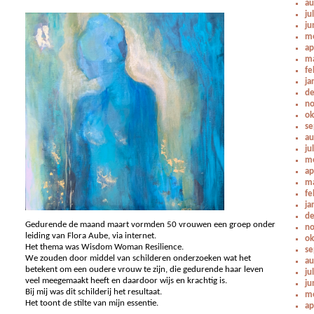
au
ju
ju
me
ap
ma
fe
ja
de
no
ok
se
au
ju
me
ap
ma
fe
ja
de
Gedurende de maand maart vormden 50 vrouwen een groep onder
no
leiding van Flora Aube, via internet.
ok
Het thema was Wisdom Woman Resilience.
se
We zouden door middel van schilderen onderzoeken wat het
au
betekent om een oudere vrouw te zijn, die gedurende haar leven
ju
veel meegemaakt heeft en daardoor wijs en krachtig is.
ju
Bij mij was dit schilderij het resultaat.
me
Het toont de stilte van mijn essentie.
ap